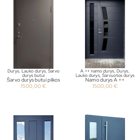
Durys
,
Lauko durys
,
Šarvo
A ++ namo durys
,
Durys
,
durys butui
Lauko durys
,
Šarvuotos durys
Šarvo durys butui pilkos
Namo durys A ++
1500,00
€
1500,00
€