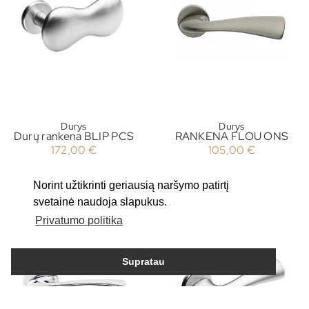
Durys
Durys
Durų rankena BLIP PCS
RANKENA FLOU ONS
172,00
€
105,00
€
Norint užtikrinti geriausią naršymo patirtį
svetainė naudoja slapukus.
Privatumo politika
Supratau