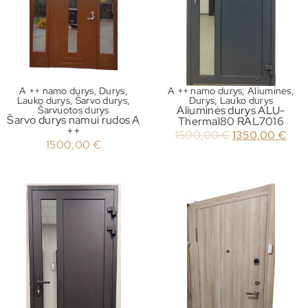
A ++ namo durys
,
Durys
,
A ++ namo durys
,
Aliumines
,
Lauko durys
,
Šarvo durys
,
Durys
,
Lauko durys
Aliuminės durys ALU-
Šarvuotos durys
Šarvo durys namui rudos A
Thermal80 RAL7016
++
1500,00
€
1350,00
€
1500,00
€