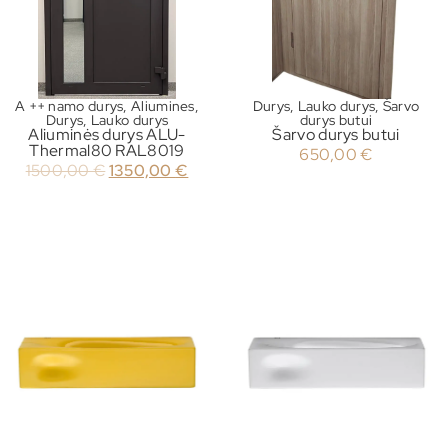
A ++ namo durys
,
Aliumines
,
Durys
,
Lauko durys
,
Šarvo
Durys
,
Lauko durys
durys butui
Aliuminės durys ALU-
Šarvo durys butui
Thermal80 RAL8019
650,00
€
1500,00
€
1350,00
€