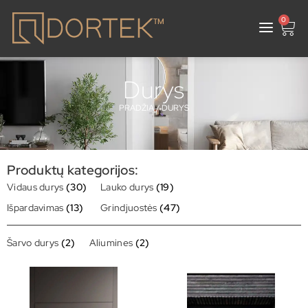
0
Durys
PRADŽIA
/ DURYS
Produktų kategorijos:
Vidaus durys
(30)
Lauko durys
(19)
Išpardavimas
(13)
Grindjuostės
(47)
Šarvo durys
(2)
Aliumines
(2)