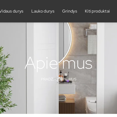
Vidaus durys
Lauko durys
Grindys
Kiti produktai
Apie mus
PRADŽIA
/ APIE MUS