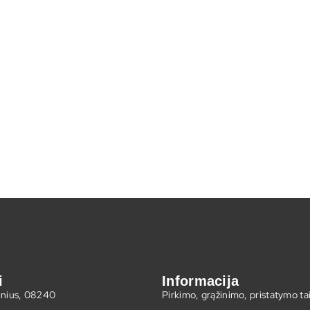
i
Informacija
ilnius, 08240
Pirkimo, grąžinimo, pristatymo ta