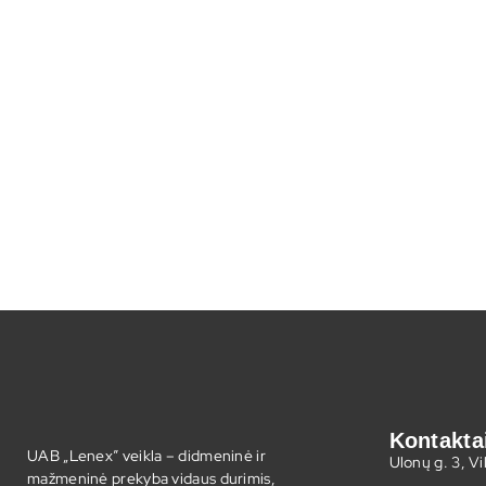
Kontakta
UAB „Lenex” veikla – didmeninė ir
Ulonų g. 3, V
mažmeninė prekyba vidaus durimis,