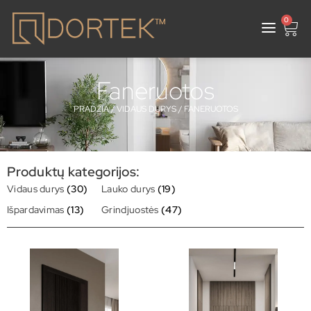
0
Faneruotos
PRADŽIA
/
VIDAUS DURYS
/ FANERUOTOS
Produktų kategorijos:
Vidaus durys
(30)
Lauko durys
(19)
Išpardavimas
(13)
Grindjuostės
(47)