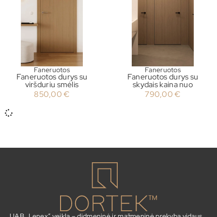
Faneruotos
Faneruotos
Faneruotos durys su
Faneruotos durys su
viršduriu smėlis
skydais kaina nuo
850,00
€
790,00
€
UAB „Lenex” veikla – didmeninė ir mažmeninė prekyba vidaus