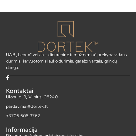
UAB „Lenex” veikla – didmeninė ir mažmeninė prekyba vidaus
durimis, šarvuotomis lauko durimis, garažo vartais, grindų
danga.
Kontaktai
Ulonų g. 3, Vilnius, 08240
pardavimai@dortek.lt
+3706 608 3762
Informacija
Pirkimo, grąžinimo, pristatymo taisyklės