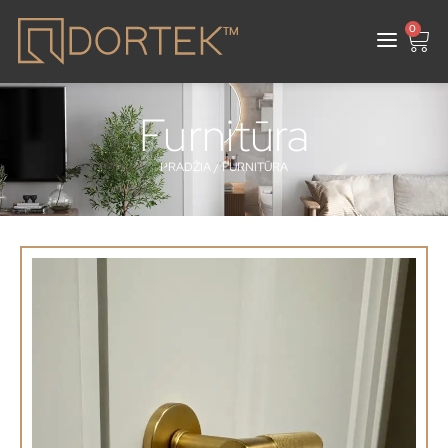
0
Furnitūra
PRADŽIA
/ FURNITŪRA