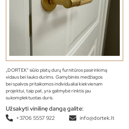
„DORTEK“ siūlo platų durų furnitūros pasirinkimą
vidaus bei lauko durims. Gamybinės medžiagos
bei spalvos pritaikomos individualiai kiekvienam
projektui, taip pat, yra galimybė rinktis jau
sukomplektuotas duris.
Užsakyti vinilinę dangą galite:
+3706 5557 922
info@dortek.lt