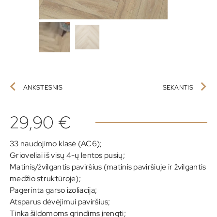
ANKSTESNIS
SEKANTIS
29,90
€
33 naudojimo klasė (AC6);
Grioveliai iš visų 4-ų lentos pusių;
Matinis/žvilgantis paviršius (matinis paviršiuje ir žvilgantis
medžio struktūroje);
Pagerinta garso izoliacija;
Atsparus dėvėjimui paviršius;
Tinka šildomoms grindims įrengti;