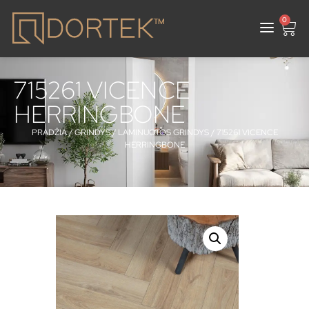
0
715261 VICENCE
HERRINGBONE
PRADŽIA
/
GRINDYS
/
LAMINUOTOS GRINDYS
/ 715261 VICENCE
HERRINGBONE