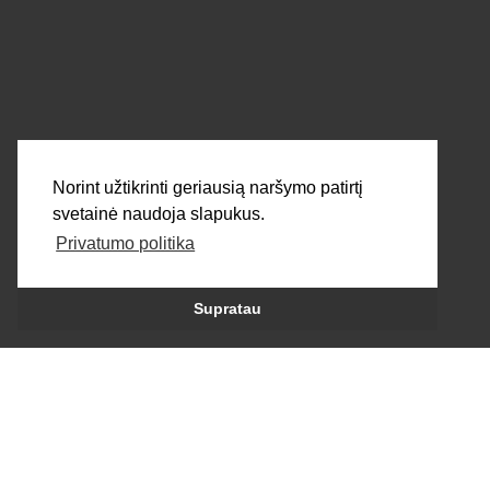
SIŲSTI
Norint užtikrinti geriausią naršymo patirtį
svetainė naudoja slapukus.
Privatumo politika
Visos teisės saugomos 2026 © dortek.lt
Supratau
Sukūrė:
persė.lt