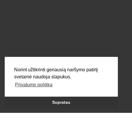
Parašykite mums!
SIŲSTI
Norint užtikrinti geriausią naršymo patirtį
svetainė naudoja slapukus.
Privatumo politika
Visos teisės saugomos 2026 © dortek.lt
Supratau
Sukūrė:
persė.lt