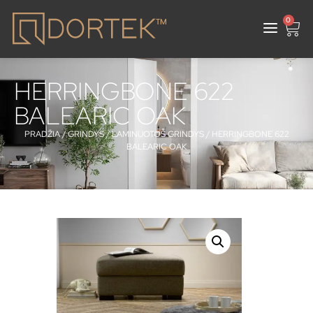
0
HERRINGBONE 622
BALEARIC OAK
PRADŽIA
/
GRINDYS
/
LAMINUOTOS GRINDYS
/ HERRINGBONE 622
BALEARIC OAK