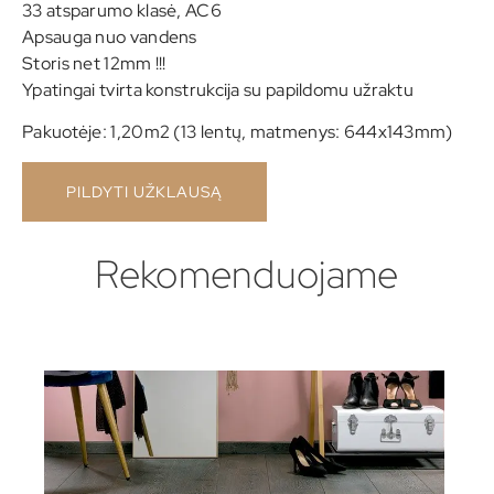
33 atsparumo klasė, AC6
Apsauga nuo vandens
Storis net 12mm !!!
Ypatingai tvirta konstrukcija su papildomu užraktu
Pakuotėje: 1,20m2 (13 lentų, matmenys: 644x143mm)
PILDYTI UŽKLAUSĄ
Rekomenduojame