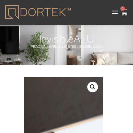
0
InvisibleALU
PRADŽIA
/
GRINDJUOSTĖS
/ INVISIBLEALU