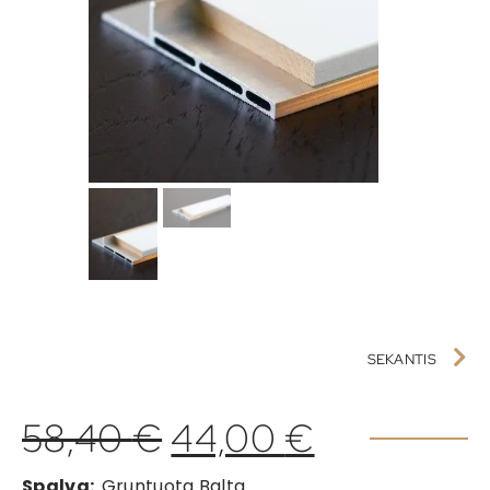
SEKANTIS
58,40
€
44,00
€
Spalva:
Gruntuota Balta