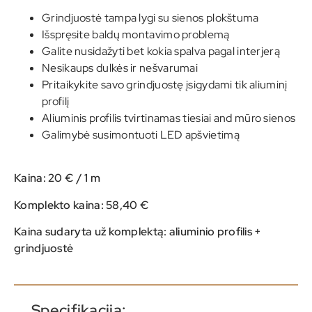
Grindjuostė tampa lygi su sienos plokštuma
Išspręsite baldų montavimo problemą
Galite nusidažyti bet kokia spalva pagal interjerą
Nesikaups dulkės ir nešvarumai
Pritaikykite savo grindjuostę įsigydami tik aliuminį
profilį
Aliuminis profilis tvirtinamas tiesiai and mūro sienos
Galimybė susimontuoti LED apšvietimą
Kaina: 20 € / 1 m
Komplekto kaina: 58,40 €
Kaina sudaryta už komplektą: aliuminio profilis +
grindjuostė
Specifikacija: