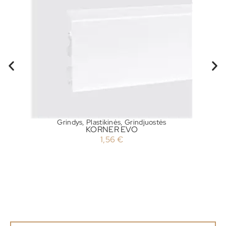
Grindys
,
Plastikinės
,
Grindjuostės
KORNER EVO
1,56
€