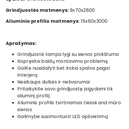
Grindjuostės matmenys:
9x70x2800
Aliuminio profilio matmenys:
15x60x3000
Aprašymas:
Grindjuostė tampa lygi su sienos plokštuma
Išspręsite baldų montavimo problemą
Galite nusidažyti bet kokia spalva pagal
interjerą
Nesikaups dulkės ir nešvarumai
Pritaikykite savo grindjuostę įsigydami tik
aliuminį profilį
Aliuminis profilis tvirtinamas tiesiai and mūro
sienos
Galimybė susimontuoti LED apšvietimą