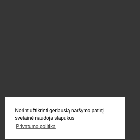
Informacija
Pirkimo, grąžinimo, pristatymo taisyklės
Privatumo politika
Parašykite mums!
SIŲSTI
Norint užtikrinti geriausią naršymo patirtį
svetainė naudoja slapukus.
Privatumo politika
Visos teisės saugomos 2026 © dortek.lt