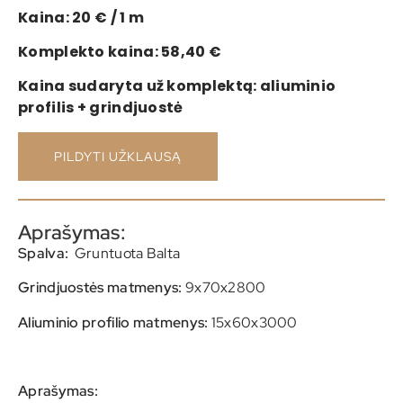
Kaina: 20 € / 1 m
Komplekto kaina: 58,40 €
Kaina sudaryta už komplektą: aliuminio
profilis + grindjuostė
PILDYTI UŽKLAUSĄ
Aprašymas:
Spalva:
Gruntuota Balta
Grindjuostės matmenys:
9x70x2800
Aliuminio profilio matmenys:
15x60x3000
Aprašymas: