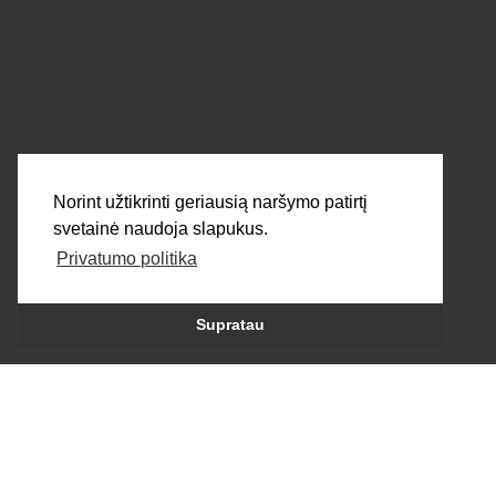
SIŲSTI
Norint užtikrinti geriausią naršymo patirtį
svetainė naudoja slapukus.
Privatumo politika
Visos teisės saugomos 2026 © dortek.lt
Supratau
Sukūrė:
persė.lt