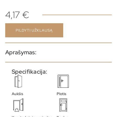
4,17
€
PILDYTI UŽKLAUSĄ
Aprašymas:
Specifikacija:
Aukšis
Plotis