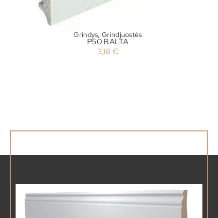
Grindys
,
Grindjuostės
P50 BALTA
K-
3,18
€