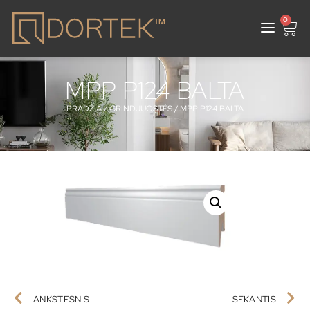
0
MPP P124 BALTA
PRADŽIA
/
GRINDJUOSTĖS
/ MPP P124 BALTA
ANKSTESNIS
SEKANTIS