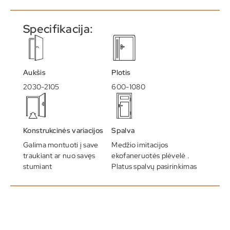
Specifikacija:
Aukšis
Plotis
2030-2105
600-1080
Konstrukcinės variacijos
Spalva
Galima montuoti į save
Medžio imitacijos
traukiant ar nuo savęs
ekofaneruotės plėvelė .
stumiant
Platus spalvų pasirinkimas