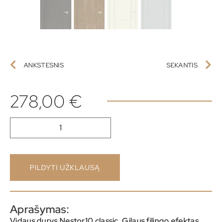
ANKSTESNIS
SEKANTIS
278,00
€
PILDYTI UŽKLAUSĄ
Aprašymas:
Vidaus durys Nestor10
classic. Gilaus filingo efektas