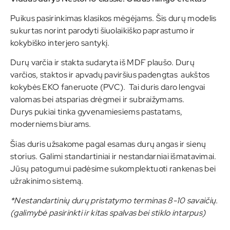
Puikus pasirinkimas klasikos mėgėjams. Šis durų modelis
sukurtas norint parodyti šiuolaikiško paprastumo ir
kokybiško interjero santykį.
Durų varčia ir stakta sudaryta iš MDF plaušo. Durų
varčios, staktos ir apvadų paviršius padengtas aukštos
kokybės EKO faneruote (PVC). Tai duris daro lengvai
valomas bei atsparias drėgmei ir subraižymams.
Durys pukiai tinka gyvenamiesiems pastatams,
moderniems biurams.
Šias duris užsakome pagal esamas durų angas ir sienų
storius. Galimi standartiniai ir nestandarniai išmatavimai.
Jūsų patogumui padėsime sukomplektuoti rankenas bei
užrakinimo sistemą.
*Nestandartinių durų pristatymo terminas 8-10 savaičių.
(galimybė pasirinkti ir kitas spalvas bei stiklo intarpus)