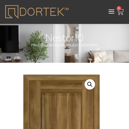
0
Nestor10
PRADŽIA
/
BE-KATEGORIJOS
/ NESTOR10