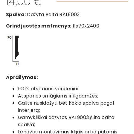
14,00
€
Spalva:
Dažyta Balta RAL9003
Grindjuostės matmenys:
11x70x2400
Aprašymas:
100% atsparios vandeniui;
Atsparios smūgiams ir ilgaamžes;
Galite nusidažyti bet kokia spalva pagal
interjerą;
Gamykliškai dažytos RAL9003 šilta balta
spalva;
Lengvas montavimas klijais arba putomis