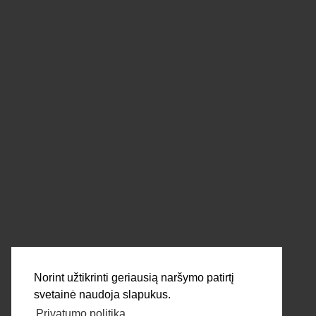
pardavimai@dortek.lt
+3706 608 3762
Informacija
Pirkimo, grąžinimo, pristatymo taisyklės
Privatumo politika
Parašykite mums!
SIŲSTI
Norint užtikrinti geriausią naršymo patirtį
svetainė naudoja slapukus.
Privatumo politika