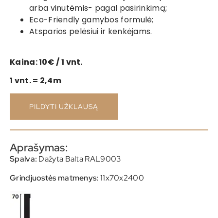
arba vinutėmis- pagal pasirinkimą;
Eco-Friendly gamybos formulė;
Atsparios pelėsiui ir kenkėjams.
Kaina: 10€ / 1 vnt.
1 vnt. = 2,4m
PILDYTI UŽKLAUSĄ
Aprašymas:
Spalva:
Dažyta Balta RAL9003
Grindjuostės matmenys:
11x70x2400