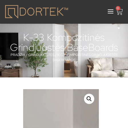
0
K-33 Kompozitinės
Grindjuostės BaseBoards
PRADŽIA
/
GRINDJUOSTĖS
/ K-33 KOMPOZITINĖS GRINDJUOSTĖS
BASEBOARDS