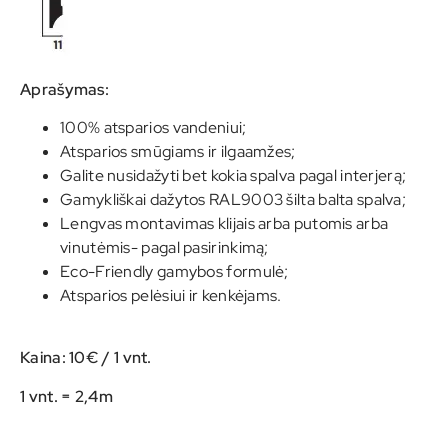
Aprašymas:
100% atsparios vandeniui;
Atsparios smūgiams ir ilgaamžes;
Galite nusidažyti bet kokia spalva pagal interjerą;
Gamykliškai dažytos RAL9003 šilta balta spalva;
Lengvas montavimas klijais arba putomis arba
vinutėmis- pagal pasirinkimą;
Eco-Friendly gamybos formulė;
Atsparios pelėsiui ir kenkėjams.
Kaina: 10€ / 1 vnt.
1 vnt. = 2,4m