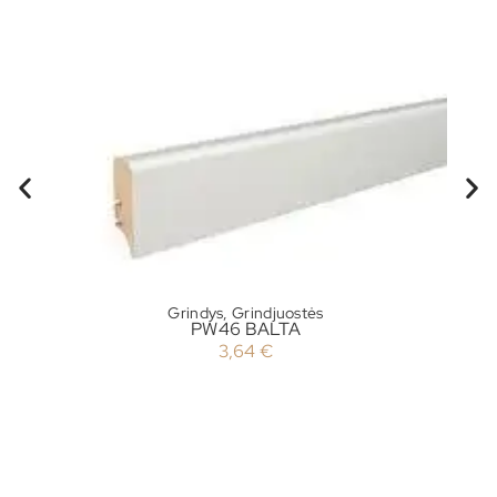
Grindys
,
Grindjuostės
PW46 BALTA
3,64
€