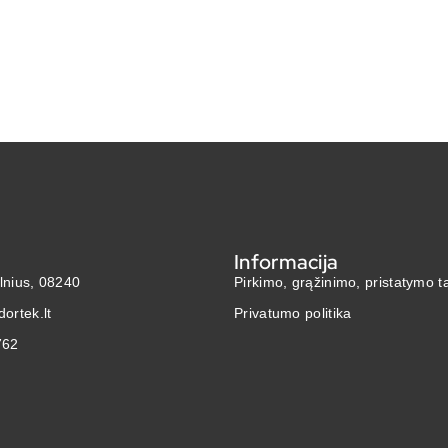
i
Informacija
ilnius, 08240
Pirkimo, grąžinimo, pristatymo t
ortek.lt
Privatumo politika
762