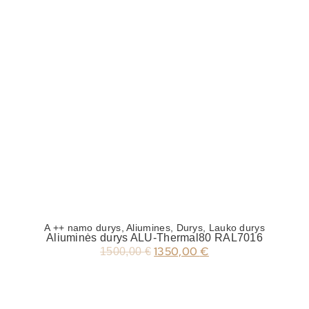
A ++ namo durys
,
Aliumines
,
Durys
,
Lauko durys
Aliuminės durys ALU-Thermal80 RAL7016
1350,00
€
1500,00
€