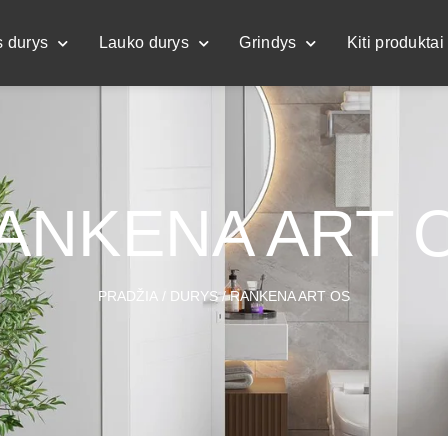
s durys
Lauko durys
Grindys
Kiti produktai
ANKENA ART 
PRADŽIA
/
DURYS
/ RANKENA ART OS