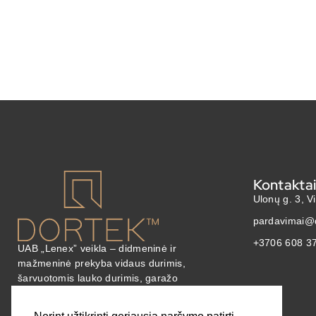
Kontakta
Ulonų g. 3, V
pardavimai@d
+3706 608 3
UAB „Lenex” veikla – didmeninė ir
mažmeninė prekyba vidaus durimis,
šarvuotomis lauko durimis, garažo
vartais, grindų danga.