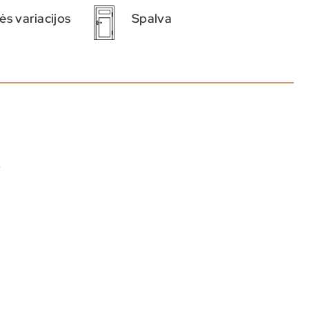
ės variacijos
Spalva
e