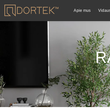
Apie mus
Vidau
R